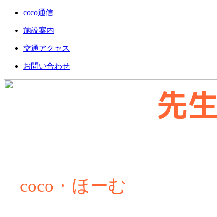
coco通信
施設案内
交通アクセス
お問い合わせ
先
元
放課後等
coco・ほーむ
では、生活